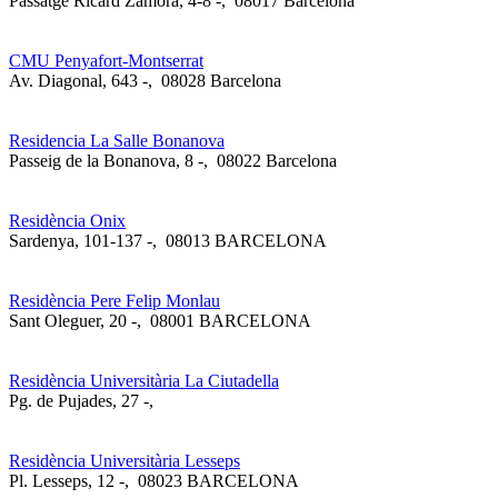
Passatge Ricard Zamora, 4-8 -
,
08017 Barcelona
CMU Penyafort-Montserrat
Av. Diagonal, 643 -
,
08028 Barcelona
Residencia La Salle Bonanova
Passeig de la Bonanova, 8 -
,
08022 Barcelona
Residència Onix
Sardenya, 101-137 -
,
08013 BARCELONA
Residència Pere Felip Monlau
Sant Oleguer, 20 -
,
08001 BARCELONA
Residència Universitària La Ciutadella
Pg. de Pujades, 27 -
,
Residència Universitària Lesseps
Pl. Lesseps, 12 -
,
08023 BARCELONA