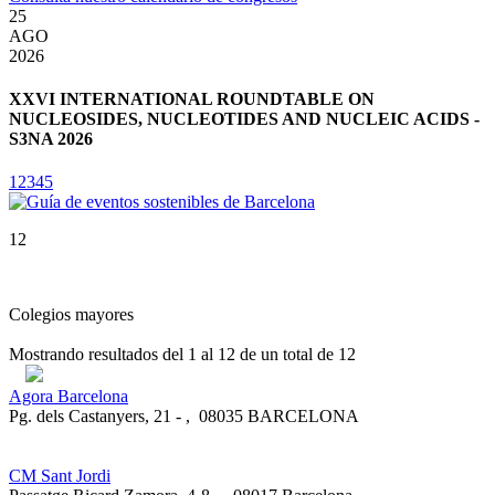
25
3
AGO
2026
2
XXVI INTERNATIONAL ROUNDTABLE ON
NUCLEOSIDES, NUCLEOTIDES AND NUCLEIC ACIDS -
S3NA 2026
1
2
3
4
5
12
Colegios mayores
Mostrando resultados del
1
al
12
de un total de
12
Agora Barcelona
Pg. dels Castanyers, 21 -
,
08035 BARCELONA
CM Sant Jordi